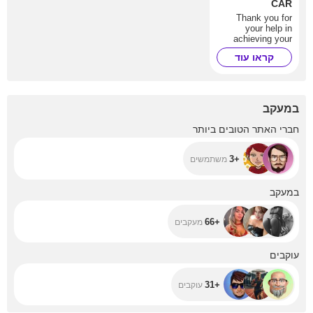
CAR
Thank you for
your help in
achieving your
dream.
קראו עוד
במעקב
+3
חברי האתר הטובים ביותר
+3
משתמשים
+66
במעקב
+66
מעקבים
+31
עוקבים
+31
עוקבים