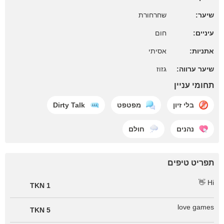
שיער:
שחרחורת
עיניים:
חום
אתניות:
אסיתי
שיער ערווה:
גזוז
תחומי עניין
בלי זיון
מפטפט
Dirty Talk
נהנים
חולם
תפריט טיפים
Hi 👋
1 TKN
love games
5 TKN