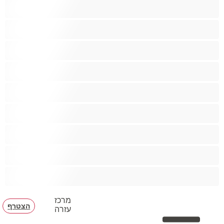
אנאלי
ביסקסואלי
גיי
הכי טובות לפרטי
זוגות
זין גדול
סטרייט
קולג'
שרירים
מרכז
הצטרף
עזרה