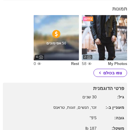
תמונות
בחינם
50 אסימונים
4
2
0
58
Rest
My Photos
צפו בכולם
פרטי הדוגמנית
גיל:
30 שנים
מעוניין ב-:
זכר, הנשים, זוגות, טראנס
גובה:
5'9"
משקל:
187 lb