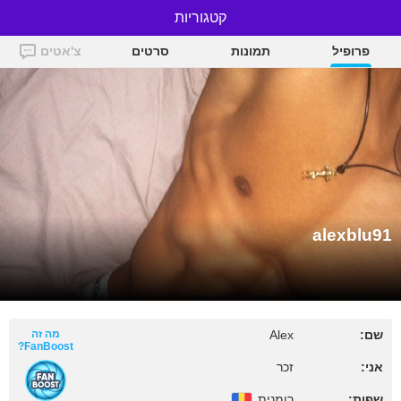
קטגוריות
alexblu91
פרופיל
תמונות
סרטים
צ'אטים
alexblu91
שם:
Alex
מה זה
FanBoost?
אני:
זכר
שפות:
רומנית