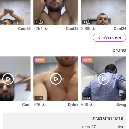
1
1
2254
2069
Cool26
Cool25
Cool24
צפו בכולם
סרטים
בחינם
בחינם
0:55
0:33
926
606
Cool
Djdnk
Swag
פרטי הדוגמנית
גיל:
27 שנים