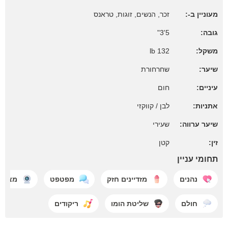
מעוניין ב-:
זכר, הנשים, זוגות, טראנס
גובה:
5'3"
משקל:
132 lb
שיער:
שחרחורת
עיניים:
חום
אתניות:
לבן / קווקזי
שיער ערווה:
שעירי
זין:
קטן
תחומי עניין
נהנים
מזדיינים חזק
מפטפט
מצלמת
חולם
שליטת הומו
ריקודים