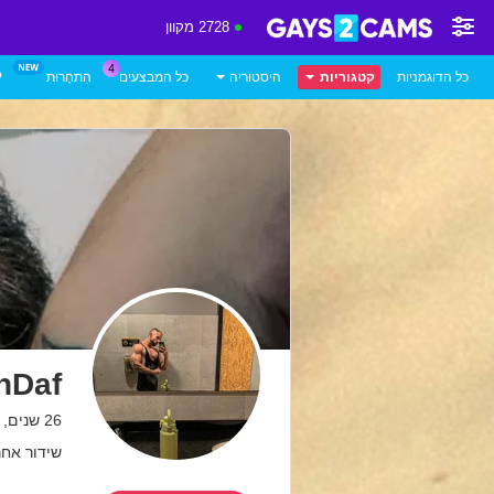
2728 מקוון
כל הדוגמניות
קטגוריות
היסטוריה
כל המבצעים
הִתחָרוּת
P
nDaf
26 שנים, Colombia
שידור אחרון: 12.07.26