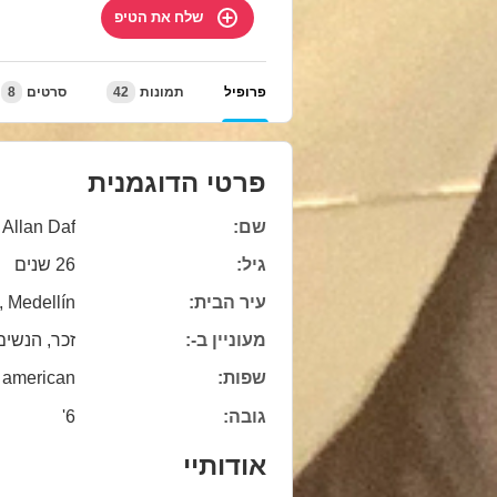
שלח את הטיפ
פרופיל
תמונות
42
סרטים
8
פרטי הדוגמנית
שם:
Allan Daf
גיל:
26 שנים
עיר הבית:
 Medellín
מעוניין ב-:
זכר, הנשים
שפות:
american
גובה:
6'
אודותיי