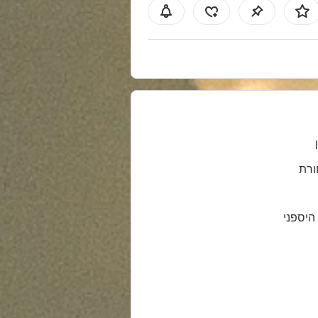
רת
 היספני