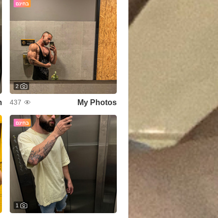
בחינם
2
m
My Photos
437
בחינם
1