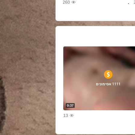
.
260
1111 אסימונים
0:37
13