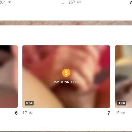
..
264
267
3333 אסימונים
0:54
1:06
6
7
17
15