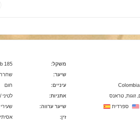
משקל:
185 lb
שיער:
שחרחו
Colombia,
עיניים:
חום
, זוגות, טראנס
אתניות:
לטיני /
ספרדית
שיער ערווה:
שעירי
זין:
אסיתי