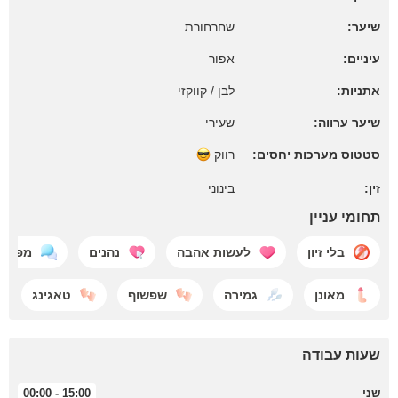
שיער:
שחרחורת
עיניים:
אפור
אתניות:
לבן / קווקזי
שיער ערווה:
שעירי
סטטוס מערכות יחסים:
רווק
זין:
בינוני
תחומי עניין
בלי זיון
לעשות אהבה
נהנים
מפטפ
מאונן
גמירה
שפשוף
טאגינג
שעות עבודה
שני
15:00 - 00:00