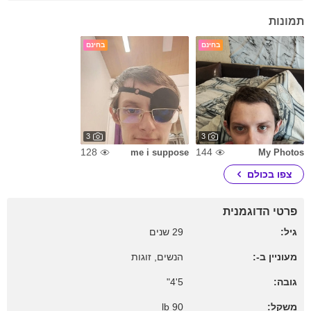
תמונות
בחינם
בחינם
3
3
128
144
me i suppose
My Photos
צפו בכולם
פרטי הדוגמנית
גיל:
29 שנים
מעוניין ב-:
הנשים, זוגות
גובה:
5'4"
משקל:
90 lb