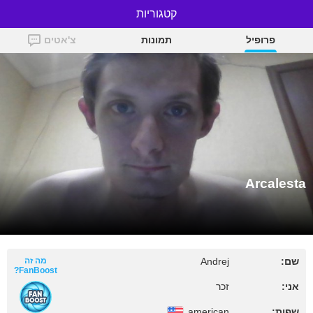
קטגוריות
Arcalesta
פרופיל
תמונות
צ'אטים
Arcalesta
שם:
Andrej
מה זה
FanBoost?
אני:
זכר
שפות:
american