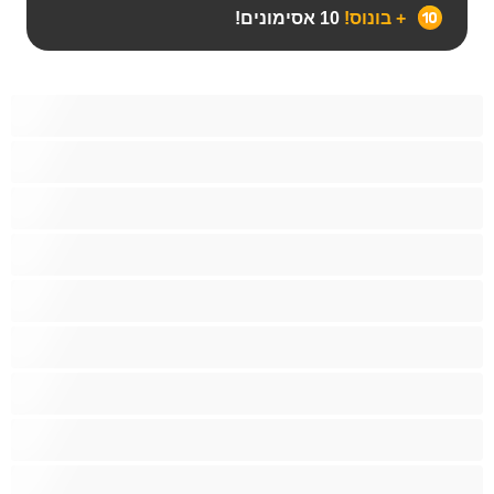
+ בונוס!
10 אסימונים!
Bears‏
אנאלי
ביסקסואלי
גיי
הכי טובות לפרטי
זוגות
זין גדול
סטרייט
קולג'