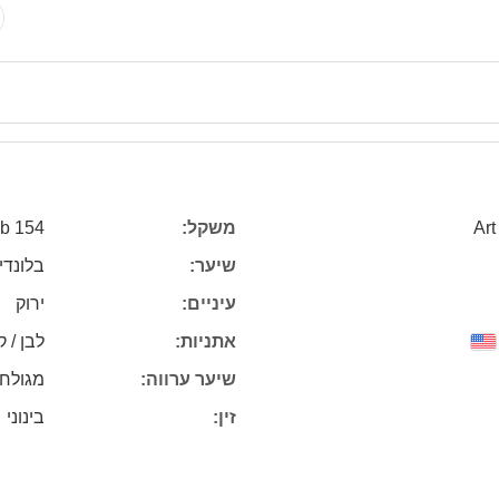
Art
משקל:
154 lb
שיער:
בלונדי
עיניים:
ירוק
אתניות:
לבן / ק
שיער ערווה:
מגולח
זין:
בינוני