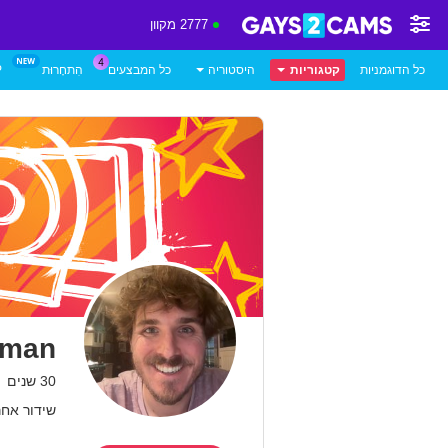
2777 מקוון
כל הדוגמניות
קטגוריות
היסטוריה
כל המבצעים
הִתחָרוּת
P
lman
30 שנים
שידור אחרון: 17.06.26