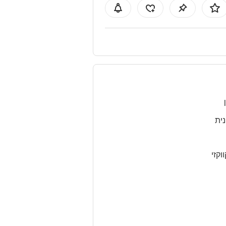
נית
ווקזי