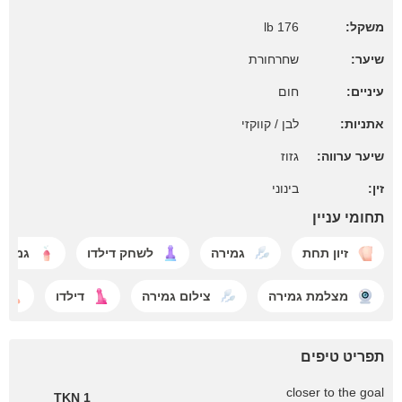
משקל:
176 lb
שיער:
שחרחורת
עיניים:
חום
אתניות:
לבן / קווקזי
שיער ערווה:
גזוז
זין:
בינוני
תחומי עניין
זיון תחת
גמירה
לשחק דילדו
גמירה
מצלמת גמירה
צילום גמירה
דילדו
תפריט טיפים
closer to the goal
1 TKN