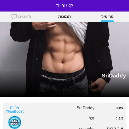
קטגוריות
SriDaddy
פרופיל
תמונות
צ'אטים
SriDaddy
שם:
Sri Daddy
מה זה
FanBoost?
אני:
זכר
עיר הבית:
sri lanka