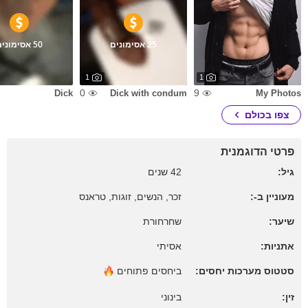
25 אסימונים
50 אסימונים
1
1
0
9
Dick
Dick with condum
My Photos
צפו בכולם
פרטי הדוגמנית
גיל:
42 שנים
מעוניין ב-:
זכר, הנשים, זוגות, טראנס
שיער:
שחרחורת
אתניות:
אסיתי
סטטוס מערכות יחסים:
ביחסים
פתוחים
זין:
בינוני