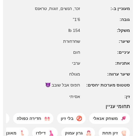
מעוניין ב-:
זכר, הנשים, זוגות, טראנס
גובה:
6'1"
משקל:
154 lb
שיער:
שחרחורת
עיניים:
חום
אתניות:
ערבי
שיער ערווה:
מגולח
סטטוס מערכות יחסים:
תפוס אבל
שובב
זין:
אסיתי
תחומי עניין
משחק אנאלי
בלי זיון
חדירה כפולה
זיון תחת
גרון עמוק
דילדו
מאונן