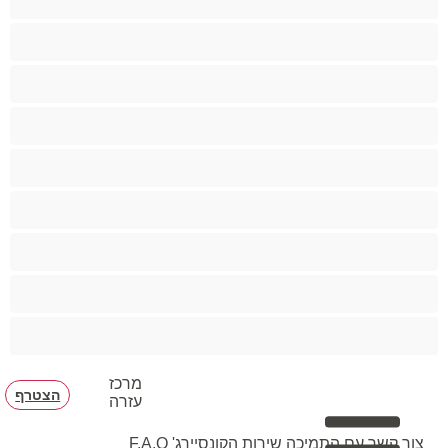
ביסקסואלי
גיי
הכי טובות לפרטי
זוגות
זין גדול
סטרייט
קולג'
שרירים
מרכז
הצטרף
עזרה
צור קשר עם התמיכה
שירות הקונסיירג'
F.A.Q