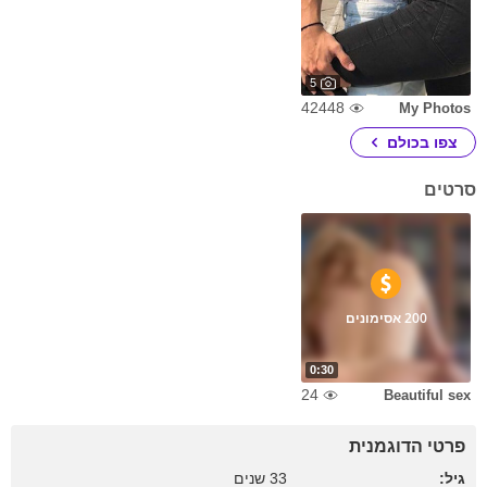
5
42448
My Photos
צפו בכולם
סרטים
200 אסימונים
0:30
24
Beautiful sex
פרטי הדוגמנית
גיל:
33 שנים