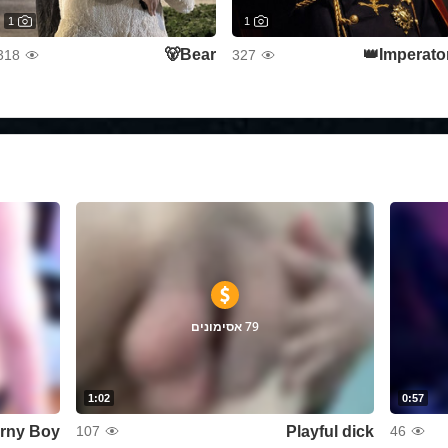
1
1
Bear🐻
Imperator
318
327
79 אסימונים
1:02
0:57
rny Boy
Playful dick
107
46