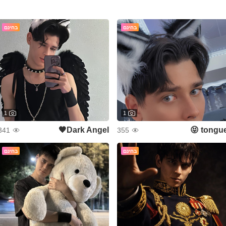
בחינם
בחינם
1
1
Dark Angel🖤
tongue 
341
355
בחינם
בחינם