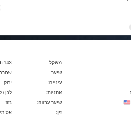
143 lb
משקל:
שיער:
שחרחו
עיניים:
ירוק
אתניות:
לבן / ק
שיער ערווה:
גזוז
זין:
אסיתי