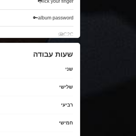
lick your finger👅
album password🔑
C2C🎦
שעות עבודה
שני
שלישי
רביעי
חמישי