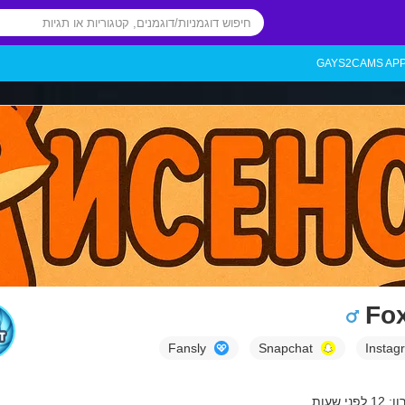
GAYS2CAMS AP
Fox
Fansly
Snapchat
Instag
ני שעות