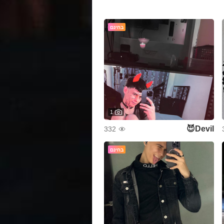
בחינם
1
Devil😈
332
בחינם