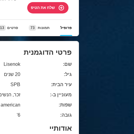
שלח את הטיפ
13
סרטים
73
תמונות
פרופיל
פרטי הדוגמנית
Lisenok
שם:
גיל:
20 שנים
SPB
עיר הבית:
מעוניין ב-:
זכר, הנשים
american
שפות:
6'
גובה:
אודותיי