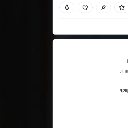
רת
ווקזי