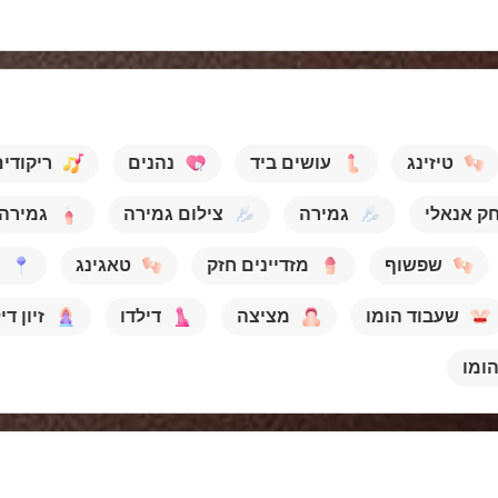
טיזינג
עושים ביד
נהנים
ריקודי
ק אנאלי
גמירה
צילום גמירה
גמירה
שפשוף
מזדיינים חזק
טאגינג
שעבוד הומו
מציצה
דילדו
זיון די
ומו