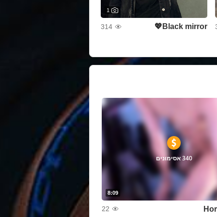
1
Black mirror💖
314
340 אסימונים
8:09
Hor
22