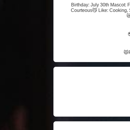
Birthday: July 30th Mascot: Fox Hardworking, Loyal, Mischievous, Reliable, Energetic, Clumsy, Caring, Talkative
Courteous😼 Like: Cooking, Sleeping, Drinking, Tattoos, Drawing, Singing, Fish in Sweet and Sour😋 Dislikes: Business attire,