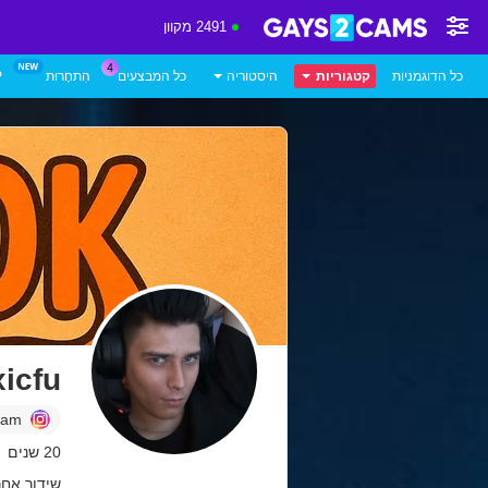
2491 מקוון
P
הִתחָרוּת
כל המבצעים
היסטוריה
קטגוריות
כל הדוגמניות
icfu
ram
20 שנים
שידור אחרון: 12 לפ