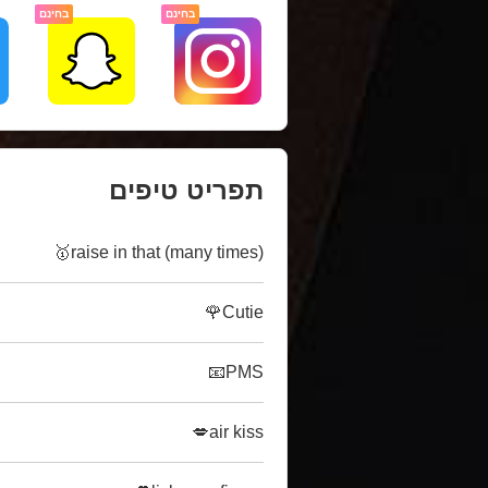
בחינם
בחינם
תפריט טיפים
raise in that (many times)🥇
Cutie🌹
PMS📧
air kiss💋