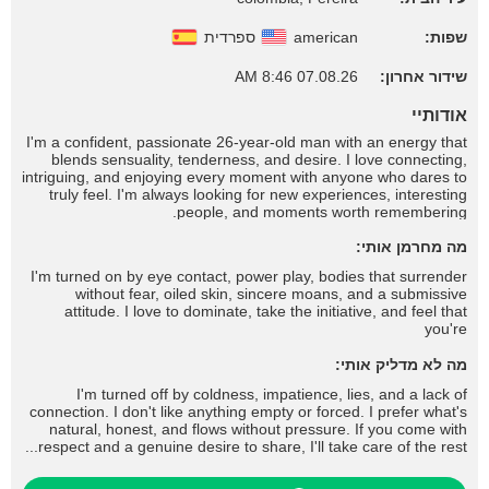
ספרדית
american
שפות:
07.08.26 8:46 AM
שידור אחרון:
אודותיי
I'm a confident, passionate 26-year-old man with an energy that
blends sensuality, tenderness, and desire. I love connecting,
intriguing, and enjoying every moment with anyone who dares to
truly feel. I'm always looking for new experiences, interesting
people, and moments worth remembering.
מה מחרמן אותי:
I'm turned on by eye contact, power play, bodies that surrender
without fear, oiled skin, sincere moans, and a submissive
attitude. I love to dominate, take the initiative, and feel that
you're
מה לא מדליק אותי:
I'm turned off by coldness, impatience, lies, and a lack of
connection. I don't like anything empty or forced. I prefer what's
natural, honest, and flows without pressure. If you come with
respect and a genuine desire to share, I'll take care of the rest...