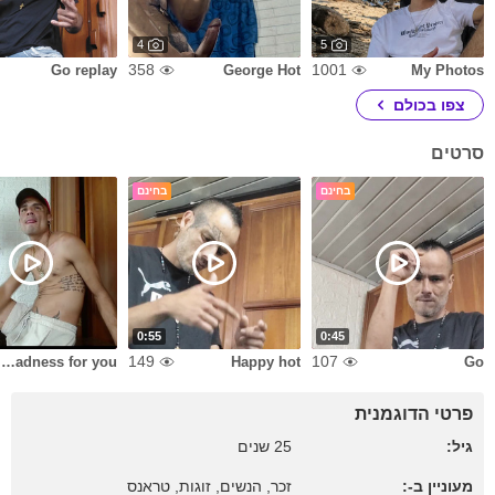
4
5
358
1001
Go replay
George Hot
My Photos
צפו בכולם
סרטים
בחינם
בחינם
0:55
0:45
149
107
A madness for you
Happy hot
Go
פרטי הדוגמנית
גיל:
25 שנים
מעוניין ב-:
זכר, הנשים, זוגות, טראנס