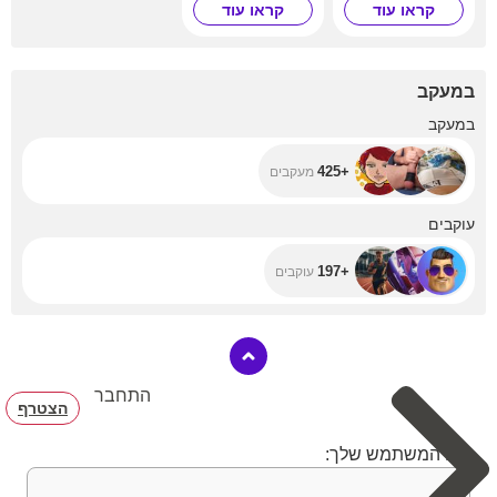
קראו עוד
קראו עוד
Imagine seeing us
together under the
Northern Lights,
dancing on a
beach at sunset,
במעקב
or kissing under
the lights of Paris.
+425
במעקב
My bucket list is
full of adventures,
exotic
+425
מעקבים
destinations, and
moments that
could be ours. Do
+197
עוקבים
you dare to fulfill
one of my dreams
with me?
+197
עוקבים
התחבר
הצטרף
שם המשתמש שלך: