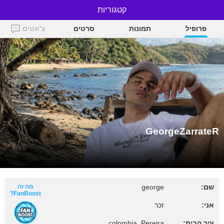
GeorgeZarrateR
קטגוריות
פרופיל
תמונות
סרטים
צ'אטים
GeorgeZarrateR
מה זה
george
שם:
FanBoost?
אני:
זכר
colombia, Pereira
עיר הבית: