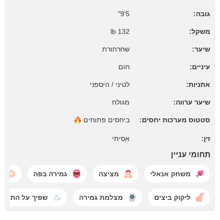
5'9"
גובה:
132 lb
משקל:
שיער:
שחרחורת
עיניים:
חום
אתניות:
לטיני / היספני
שיער ערווה:
מגולח
סטטוס מערכות יחסים:
ביחסים
פתוחים
זין:
אסיתי
תחומי עניין
משחק אנאלי
מציצה
גמירה בפה
ג
ליקוק ביצים
מצלמת גמירה
שפיך על התחת