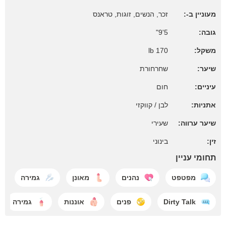
מעוניין ב-:
זכר, הנשים, זוגות, טראנס
גובה:
5'9"
משקל:
170 lb
שיער:
שחרחורת
עיניים:
חום
אתניות:
לבן / קווקזי
שיער ערווה:
שעירי
זין:
בינוני
תחומי עניין
מפטפט
נהנים
מאונן
גמירה
Dirty Talk
פנים
אוננות
גמירה