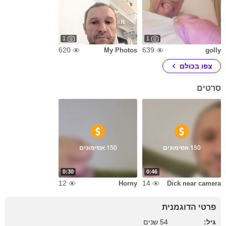
1
1
620
639
My Photos
golly
צפו בכולם
סרטים
150 אסימונים
150 אסימונים
0:30
0:46
12
14
Horny
Dick near camera
פרטי הדוגמנית
גיל:
54 שנים