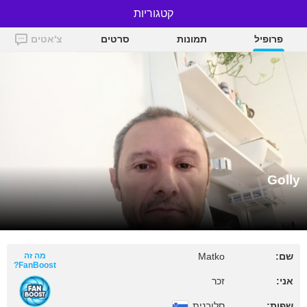
Golly
קטגוריות
פרופיל
תמונות
סרטים
צ'אטים
Golly
שם:
Matko
מה זה
FanBoost?
אני:
זכר
שפות:
סלובנית