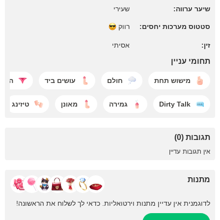
שיער ערווה:
שעירי
סטטוס מערכות יחסים:
רווק
זין:
אסיתי
תחומי עניין
מישוש תחת
חולם
עושים ביד
הפש
Dirty Talk
גמירה
מאונן
טיזינג
תגובות (0)
אין תגובות עדיין
מתנות
לדוגמנית אין עדיין מתנות וירטואליות. כדאי לך לשלוח את הראשונה!