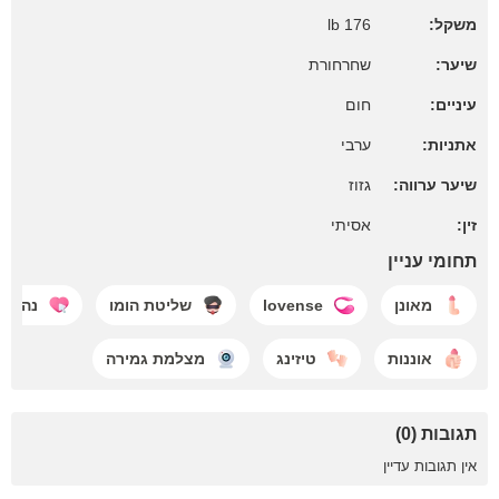
משקל:
176 lb
שיער:
שחרחורת
עיניים:
חום
אתניות:
ערבי
שיער ערווה:
גזוז
זין:
אסיתי
תחומי עניין
מאונן
lovense
שליטת הומו
נהנים
אוננות
טיזינג
מצלמת גמירה
תגובות (0)
אין תגובות עדיין