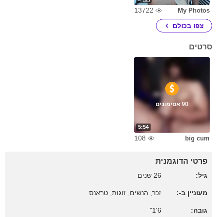
13722
My Photos
צפו בכולם
סרטים
90 אסימונים
5:54
108
big cum
פרטי הדוגמנית
גיל:
26 שנים
מעוניין ב-:
זכר, הנשים, זוגות, טראנס
גובה:
6'1"