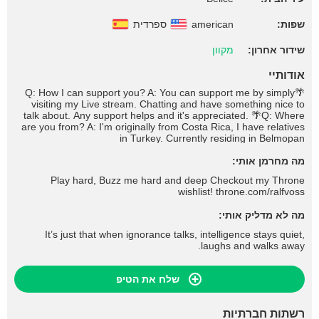
שפות:
american
ספרדית
שידור אחרון:
מקוון
אודותיי
🌴Q: How I can support you? A: You can support me by simply
visiting my Live stream. Chatting and have something nice to
talk about. Any support helps and it's appreciated. 🌴Q: Where
are you from? A: I'm originally from Costa Rica, I have relatives
in Turkey. Currently residing in Belmopan
מה מחרמן אותי:
Play hard, Buzz me hard and deep Checkout my Throne
wishlist! throne.com/ralfvoss
מה לא מדליק אותי:
It’s just that when ignorance talks, intelligence stays quiet,
laughs and walks away.
שלח את הטיפ
רשתות חברתיות