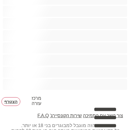
גיי
הכי טובות לפרטי
זוגות
זין גדול
סטרייט
קולג'
שרירים
מרכז
הצטרף
עזרה
צור קשר עם התמיכה
שירות הקונסיירג'
F.A.Q
האתר הזה מוגבל למבוגרים בני 18 או יותר.