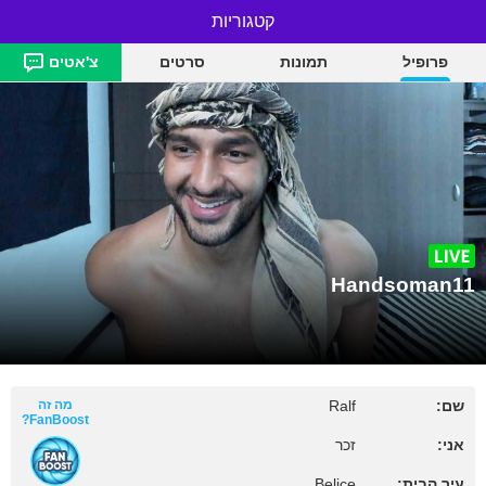
קטגוריות
Handsoman11
פרופיל
תמונות
סרטים
צ'אטים
Handsoman11
שם:
Ralf
מה זה
FanBoost?
אני:
זכר
עיר הבית:
Belice