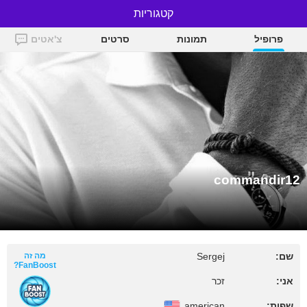
קטגוריות
commandir12
פרופיל
תמונות
סרטים
צ'אטים
commandir12
שם:
Sergej
מה זה
FanBoost?
אני:
זכר
שפות:
american