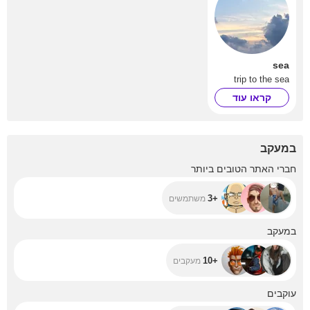
sea
trip to the sea
קראו עוד
במעקב
+3
חברי האתר הטובים ביותר
+3
משתמשים
+10
במעקב
+10
מעקבים
+231
עוקבים