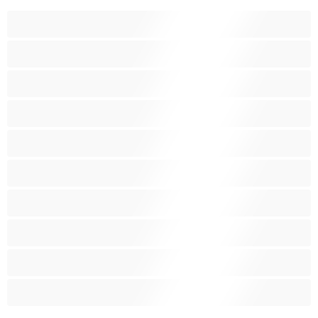
Bears‏
אנאלי
ביסקסואלי
גיי
הכי טובות לפרטי
זוגות
זין גדול
סטרייט
קולג'
שרירים