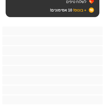
לשלוח טיפים
+ בונוס!
10 אסימונים!
Bears‏
אנאלי
ביסקסואלי
גיי
הכי טובות לפרטי
זוגות
זין גדול
סטרייט