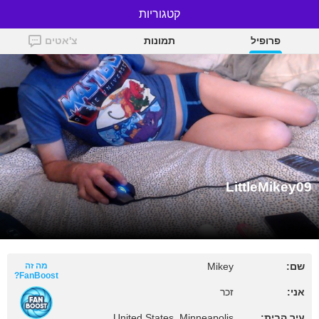
קטגוריות
LittleMikey09
פרופיל
תמונות
צ'אטים
LittleMikey09
שם:
Mikey
מה זה
FanBoost?
אני:
זכר
עיר הבית:
United States, Minneapolis