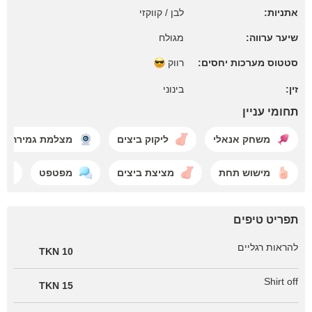
אתניות:
לבן / קווקזי
שיער ערווה:
מגולח
סטטוס מערכות יחסים:
רווק
זין:
בינוני
תחומי עניין
משחק אנאלי
ליקוק ביצים
מצלמת גמירה
מישוש תחת
מציצת ביצים
מפטפט
תפריט טיפים
להראות רגליים
10 TKN
Shirt off
15 TKN