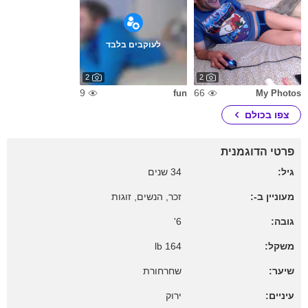
לעוקבים בלבד
2
2
9
66
fun
My Photos
צפו בכולם
פרטי הדוגמנית
גיל:
34 שנים
מעוניין ב-:
זכר, הנשים, זוגות
גובה:
6'
משקל:
164 lb
שיער:
שחרחורת
עיניים:
ירוק