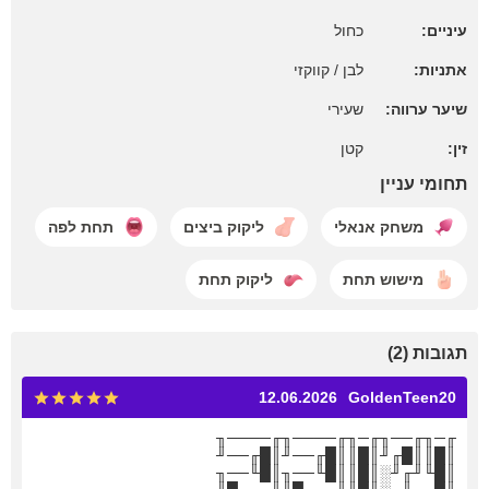
עיניים:
כחול
אתניות:
לבן / קווקזי
שיער ערווה:
שעירי
זין:
קטן
תחומי עניין
משחק אנאלי
ליקוק ביצים
תחת לפה
מישוש תחת
ליקוק תחת
תגובות (2)
12.06.2026
GoldenTeen20
╓─╖╓──╖╓─╖╓────╖╓────╖
║█║║█╓╜║█║║█╓──╜║█╓──╜
║█╙╜╓╜░║█║║█╙──╖║█╙──╖