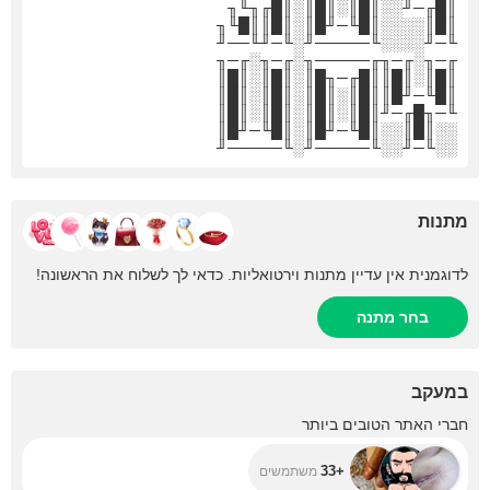
║█╓─╜░░║█║░║█║░║█╓╖╙╖
║█║░░░░║█╙─╜█║░║█║║█╙╖
╙─╜░░░░╙─────╜░╙─╜╙──╜
╓─╖░╓─╖╓─────╖░╓─╖░╓─╖
║█║░║█║║█╓─╖█║░║█║░║█║
║█╙─╜█║║█║░║█║░║█║░║█║
╙─╖█╓─╜║█║░║█║░║█║░║█║
░░║█║░░║█╙─╜█║░║█╙─╜█║
░░╙─╜░░╙─────╜░╙─────╜
מתנות
לדוגמנית אין עדיין מתנות וירטואליות. כדאי לך לשלוח את הראשונה!
בחר מתנה
במעקב
+33
חברי האתר הטובים ביותר
+33
משתמשים