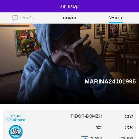
קטגוריות
MARINA24101995
פרופיל
תמונות
צ'אטים
MARINA24101995
שם:
PIDOR-BOMZH
מה זה
FanBoost?
אני:
זכר
שפות:
עברית