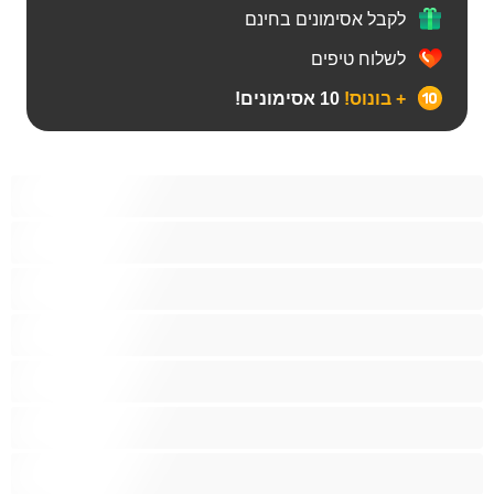
לקבל אסימונים בחינם
לשלוח טיפים
+ בונוס!
10 אסימונים!
Bears‏
אנאלי
ביסקסואלי
גיי
הכי טובות לפרטי
זוגות
זין גדול