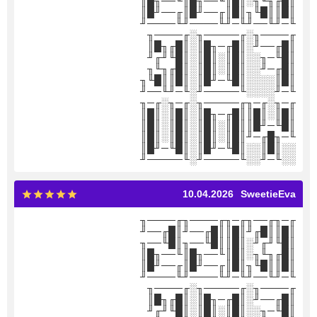
║█╓╖╙╖░║█║╙──╖█║╙──╖█║
║█║║█╙╖║█║╓──╜█║╓──╜█║
╙─╜╙──╜╙─╜╙────╜╙────╜
╓────╖░╓─────╖░╓────╖
║█╓──╜░║█╓─╖█║░║█╓╖█║
║█╙─╖░░║█║░║█║░║█╙╜╓╜
║█╓─╜░░║█║░║█║░║█╓╖╙╖
║█║░░░░║█╙─╜█║░║█║║█╙╖
╙─╜░░░░╙─────╜░╙─╜╙──╜
╓─╖░╓─╖╓─────╖░╓─╖░╓─╖
║█║░║█║║█╓─╖█║░║█║░║█║
║█╙─╜█║║█║░║█║░║█║░║█║
╙─╖█╓─╜║█║░║█║░║█║░║█║
░░║█║░░║█╙─╜█║░║█╙─╜█║
░░╙─╜░░╙─────╜░╙─────╜
10.04.2026
SweetieEva
╓─╖╓──╖╓─╖╓────╖╓────╖
║█║║█╓╜║█║║█╓──╜║█╓──╜
║█╙╜╓╜░║█║║█╙──╖║█╙──╖
║█╓╖╙╖░║█║╙──╖█║╙──╖█║
║█║║█╙╖║█║╓──╜█║╓──╜█║
╙─╜╙──╜╙─╜╙────╜╙────╜
╓────╖░╓─────╖░╓────╖
║█╓──╜░║█╓─╖█║░║█╓╖█║
║█╙─╖░░║█║░║█║░║█╙╜╓╜