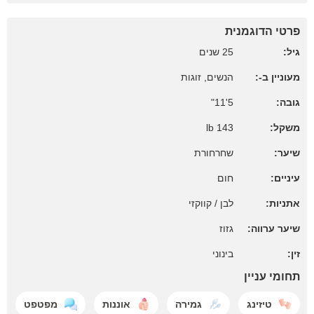
פרטי הדוגמנית
גיל:
25 שנים
מעוניין ב-:
הנשים, זוגות
גובה:
5'11"
משקל:
143 lb
שיער:
שחרחורת
עיניים:
חום
אתניות:
לבן / קווקזי
שיער ערווה:
גזוז
זין:
בינוני
תחומי עניין
טיזינג
גמירה
אוננות
מפטפט