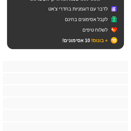
לדבר עם דוגמניות בחדרי צ'אט
לקבל אסימונים בחינם
לשלוח טיפים
+ בונוס!
10 אסימונים!
Bears‏
אנאלי
ביסקסואלי
גיי
הכי טובות לפרטי
זוגות