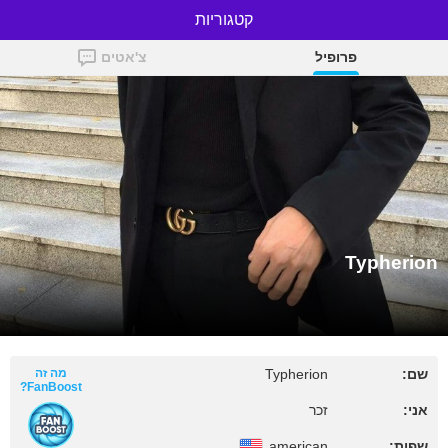
קטגוריות
Typherion
פרופיל
צ'אטים
Typherion
שם:
Typherion
מה זה
FanBoost?
אני:
זכר
שפות:
american