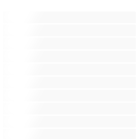
Bears‏
אנאלי
ביסקסואלי
גיי
הכי טובות לפרטי
זוגות
זין גדול
סטרייט
קולג'
שרירים