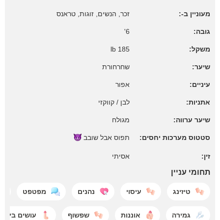
מעוניין ב-:
זכר, הנשים, זוגות, טראנס
גובה:
6'
משקל:
185 lb
שיער:
שחרחורת
עיניים:
אפור
אתניות:
לבן / קווקזי
שיער ערווה:
מגולח
סטטוס מערכות יחסים:
תפוס אבל
שובב
זין:
אסיתי
תחומי עניין
טיזינג
עיסוי
נהנים
מפטפט
גמירה
אוננות
שפשוף
עושים ביד