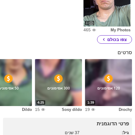
1
465
My Photos
צפו בכולם
סרטים
120 אסימונים
300 אסימונים
50 אסימונים
4:25
1:39
15
19
Dildo
Sosy dildo
Drochy
פרטי הדוגמנית
גיל:
37 שנים