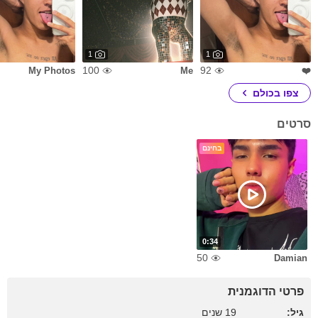
1
1
100
92
My Photos
Me
❤️
צפו בכולם
סרטים
בחינם
0:34
50
Damian
פרטי הדוגמנית
גיל:
19 שנים