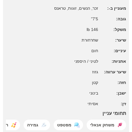
מעוניין ב-:
זכר, הנשים, זוגות, טראנס
גובה:
5'7"
משקל:
146 lb
שיער:
שחרחורת
עיניים:
חום
אתניות:
לטיני / היספני
שיער ערווה:
גזוז
חזה:
קטן
ישבן:
בינוני
זין:
אסיתי
תחומי עניין
משחק אנאלי
מפטפט
גמירה
ריקוד